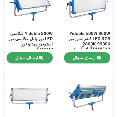
درباره ما
تور کارخانه
Yidoblo 500W 300W
Yidoblo 500W عکاسی
LED RGB کنفرانس نور
LED نور پانل عکاسی نور
2800K-9900K
استودیو ویدئو نور
کنترل کیفیت
DMX512 آلیاژ آلومینیوم
Fatcory
Dimmable برای جلسات
ارسال سؤال
ارسال سؤال
نور پانل
با ما تماس بگیرید
اخبار
پرونده ها
چراغ های ال ای دی ویدئو استودیو