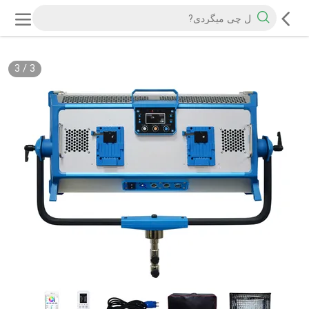
3
/
3