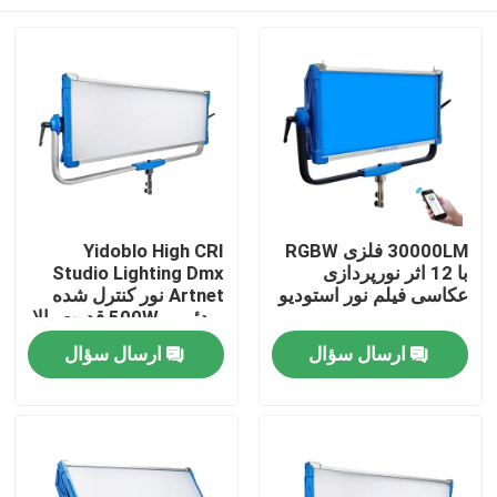
30000LM فلزی RGBW
Yidoblo High CRI
با 12 اثر نورپردازی
Studio Lighting Dmx
عکاسی فیلم نور استودیو
Artnet نور کنترل شده
ویدئویی 500W قدرت بالا
دو رنگ LED نرم پانل نور
خونه
ارسال سؤال
ارسال سؤال
محصولات
ویدیو