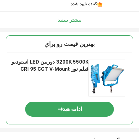
کننده تایید شده
بیشتر ببینید
بهترين قيمت رو براي
3200K 5500K دوربین LED استودیو
فیلم نور CRI 95 CCT V-Mount
ادامه هید