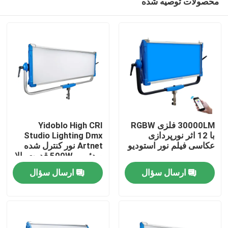
محصولات توصیه شده
30000LM فلزی RGBW
Yidoblo High CRI
با 12 اثر نورپردازی
Studio Lighting Dmx
عکاسی فیلم نور استودیو
Artnet نور کنترل شده
ویدئویی 500W قدرت بالا
خونه
دو رنگ LED نرم پانل نور
ارسال سؤال
ارسال سؤال
محصولات
ویدیو