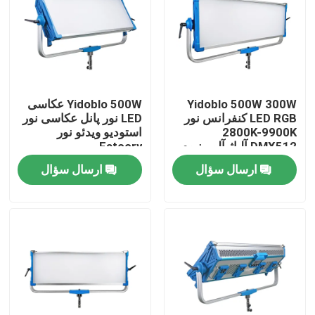
درباره ما
تور کارخانه
Yidoblo 500W 300W
Yidoblo 500W عکاسی
LED RGB کنفرانس نور
LED نور پانل عکاسی نور
کنترل کیفیت
2800K-9900K
استودیو ویدئو نور
DMX512 آلیاژ آلومینیوم
Fatcory
Dimmable برای جلسات
ارسال سؤال
ارسال سؤال
با ما تماس بگیرید
نور پانل
اخبار
پرونده ها
چراغ های ال ای دی ویدئو استودیو