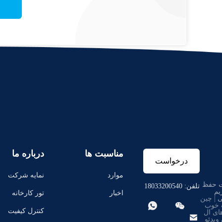
مناسبت ها
درباره ما
درخواست
موارد
نمایه شرکت
 حفظ
نقل قول
تلفن: 18033200540
یم
اخبار
تور کارخانه
| چین


 خوب
کنترل کیفیت
ای ال

ویدئو