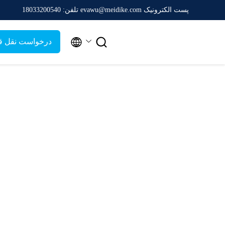
پست الکترونیک evawu@meidike.com
تلفن: 18033200540


درخواست نقل ق