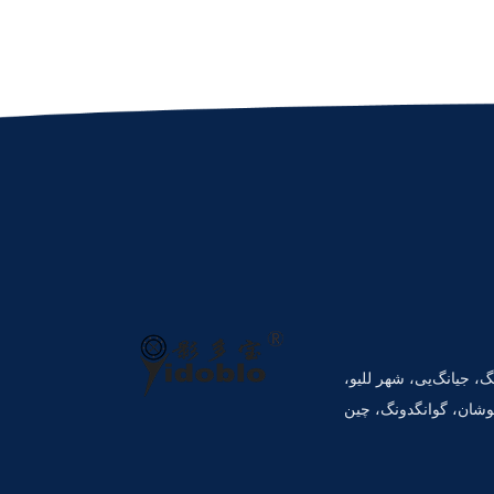
انگ، جیانگ‌یی، شهر للیو،
شان، گوانگدونگ، چین