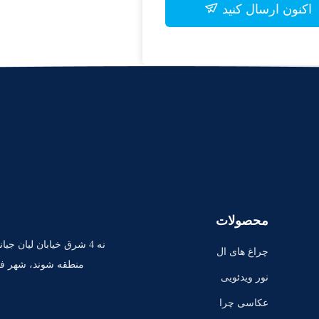
اکنون ارسال کنید
محصولات
نه 4 شرق خیابان لیان جی
چراغ های ال
منطقه شوند، شهر فو
ای دی ویدئو
نور ویدئویی
استودیو
LED RGB
عکاسی چرا