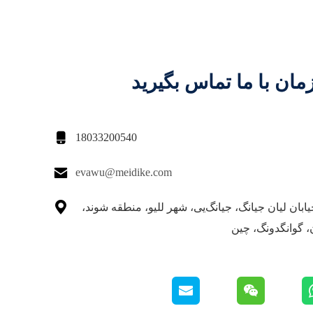
مان با ما تماس بگیرید

18033200540

evawu@meidike.com

 خیابان لیان جیانگ، جیانگ‌یی، شهر للیو، منطقه شوند،
 گوانگدونگ، چین