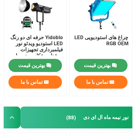
چراغ های استودیویی LED
Yidoblo حرفه ای دو رنگ
RGB OEM
LED استودیو ویدئو نور
فیلمبرداری تجهیزات
روشنایی عکاسی نور با
300W
بهترین قیمت
بهترین قیمت
تماس با ما
تماس با ما
نور نیمه ماه ال ای دی
(88)