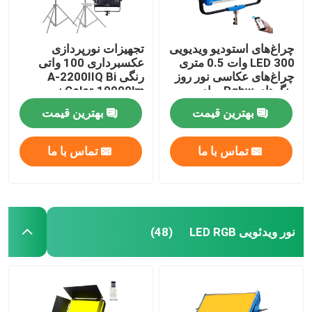
چراغ های فیلم LED قابل حمل
چراغ‌های استودیو ویدیویی
تجهیزات نورپردازی
LED 300 وات 0.5 متری
عکسبرداری 100 واتی
چراغ‌های عکاسی نور روز
رنگی A-2200IIQ Bi
چراغ های فیلم LED RGB
رنگ‌های Rgbw برای
Color 10000lm نور
Filmaker
استودیو عکاسی LED
بهترین قیمت
بهترین قیمت
چراغ لوله LED قابل شارژ
تماس با ما
تماس با ما
چراغ لوله LED RGB
چراغ حلقه led 18 اینچی
نور ویدئویی LED RGB
(48)
نور حلقه 22 اینچی
چراغ پرکننده LED دو بازو