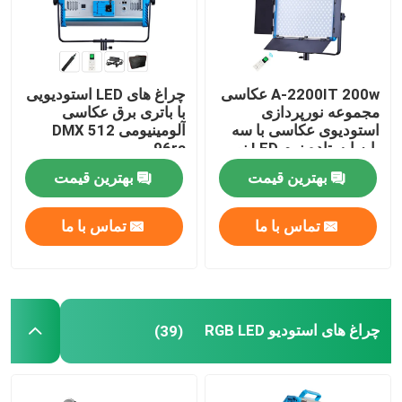
A-2200IT 200w عکاسی
چراغ های LED استودیویی
مجموعه نورپردازی
با باتری برق عکاسی
استودیوی عکاسی با سه
آلومینیومی DMX 512
پایه ایستاده نرم LED نور
96ra
پر کردن کامل برای پخش
بهترین قیمت
بهترین قیمت
زنده
تماس با ما
تماس با ما
چراغ های استودیو RGB LED
(39)