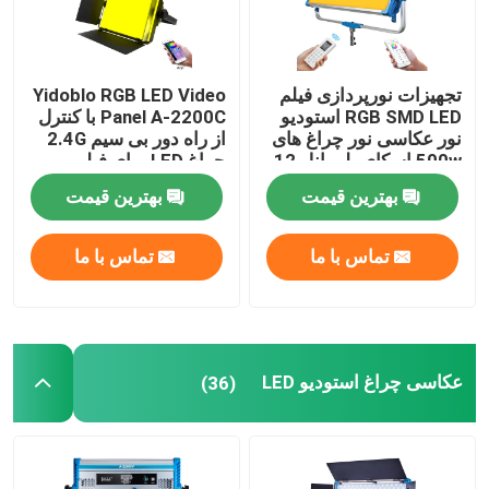
تجهیزات نورپردازی فیلم
Yidoblo RGB LED Video
RGB SMD LED استودیو
Panel A-2200C با کنترل
نور عکاسی نور چراغ های
از راه دور بی سیم 2.4G
500w اسکای بلو پانل 12
چراغ LED برای فیلم
افکت
سازی و تولید ویدیو
بهترین قیمت
بهترین قیمت
تماس با ما
تماس با ما
عکاسی چراغ استودیو LED
(36)