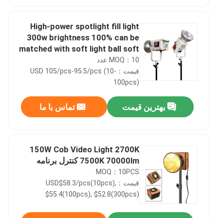
High-power spotlight fill light
300w brightness 100% can be
matched with soft light ball soft
light cover suitable for portrait
MOQ：10 عدد
photography fill light
قیمت：USD 105/pcs-95.5/pcs (10-
100pcs)
بهترین قیمت
تماس با ما
150W Cob Video Light 2700K
7500K 70000lm کنترل برنامه
MOQ：10PCS
قیمت：USD$58.3/pcs(10pcs),
$55.4(100pcs), $52.8(300pcs)