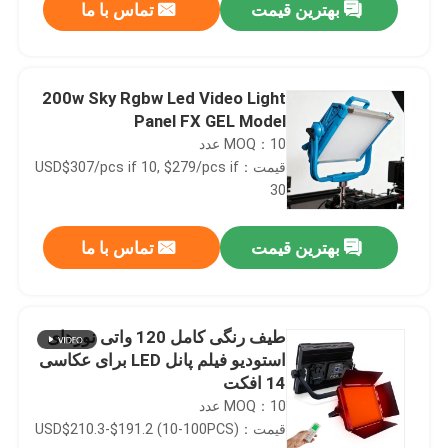
بهترین قیمت
تماس با ما
200w Sky Rgbw Led Video Light
Panel FX GEL Model
MOQ：10 عدد
قیمت：USD$307/pcs if 10, $279/pcs if
30
بهترین قیمت
تماس با ما
خونه
طیف رنگی کامل 120 واتی نورهای
استودیو فیلم پانل LED برای عکاسی
محصولات
14 افکت
MOQ：10 عدد
قیمت：USD$210.3-$191.2 (10-100PCS)
ویدیو