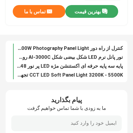
بهترین قیمت
تماس با ما
باتری قابل حمل LED لوله نور RGB DMX 24 وات قابل شارژ
درباره ما
500 وات نور روز با قابلیت کاهش نور RGB LED استودیو چراغ های آلومینیومی نور فیلم روشن
کیت نورپردازی پیوسته سافت باکس 300W CCT 5600K چراغ عکاسی نور روز CRI 95
تور کارخانه
300 وات RGB LED چراغ‌های استودیویی ABS CCT نورپردازی روشن LED با نور مداوم عکاسی
کنترل از راه دور DMX LED Soft Panel Light 5600K , 100W Photography Panel Light
کنترل کیفیت
نور پانل نرم LED شکل بیضی شکل AI-3000C روشنایی LED خطی پیوسته HSI LCD 56W
پایه سه پایه حرفه ای اکستنشن مژه LED پر نور 48 واتی 4800lm
با ما تماس بگیرید
CCT LED Soft Panel Light 3200K - 5500K تجهیزات نورپردازی حرفه ای عکاسی
تجهیزات نورپردازی ویدئویی حرفه ای 300 وات 2700K 7500K چراغ عکاسی LED دو رنگ 96ra
اخبار
نور پانل نرم LED AI-3000C 120 وات، نور پرکننده ویدئویی با قابلیت کاهش دو رنگ
پیام بگذارید
SMD 18 اینچ LED Ring Light CRI 95 AX-480SII Photography LED Selfie Ring Light
ما به زودی با شما تماس خواهیم گرفت
96W ZD-100E چراغ‌های LED کم نور استودیو عکاسی سرد سفید سفید گرم
پرونده ها
3200K-5500K بی رنگی چراغ حلقه شارژی با باتری 48 واتی آرایشی دایره ای قیمت کارخانه
عمده فروشی چراغ حلقه دوربین LED با باتری برای عکاسی پخش زنده 4800lm Bi Color 3200-5500K 48w
چراغ های ال ای دی ویدئو استودیو