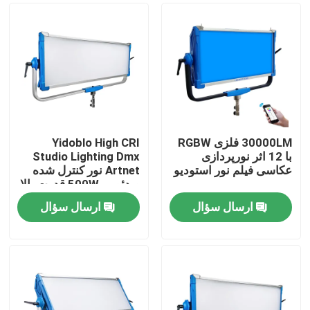
30000LM فلزی RGBW
Yidoblo High CRI
با 12 اثر نورپردازی
Studio Lighting Dmx
عکاسی فیلم نور استودیو
Artnet نور کنترل شده
ویدئویی 500W قدرت بالا
دو رنگ LED نرم پانل نور
ارسال سؤال
ارسال سؤال
خونه
محصولات
ویدیو