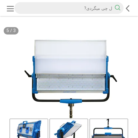
5
/
3