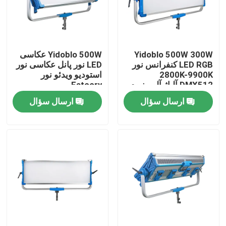
درباره ما
Yidoblo 500W 300W
Yidoblo 500W عکاسی
تور کارخانه
LED RGB کنفرانس نور
LED نور پانل عکاسی نور
2800K-9900K
استودیو ویدئو نور
DMX512 آلیاژ آلومینیوم
Fatcory
کنترل کیفیت
Dimmable برای جلسات
ارسال سؤال
ارسال سؤال
نور پانل
با ما تماس بگیرید
اخبار
پرونده ها
چراغ های ال ای دی ویدئو استودیو