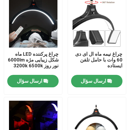
چراغ نیمه ماه ال ای دی
چراغ پرکننده LED ماه
60 وات با حامل تلفن
شکل زیبایی مژه 6000lm
ایستاده
نور روز 3200k 6500k
ارسال سؤال
ارسال سؤال
خونه
محصولات
ویدیو