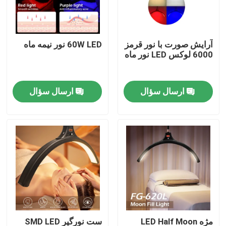
درباره ما
آرایش صورت با نور قرمز
60W LED نور نیمه ماه
6000 لوکس LED نور ماه
تور کارخانه
ارسال سؤال
ارسال سؤال
کنترل کیفیت
با ما تماس بگیرید
اخبار
پرونده ها
چراغ های ال ای دی ویدئو استودیو
مژه LED Half Moon
ست نورگیر SMD LED