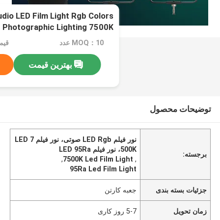
dio LED Film Light Rgb Colors
Photographic Lighting 7500K
MOQ：10 عدد
قیمت：08
بهترین قیمت
توضیحات محصول
نور فیلم LED Rgb صوتی، نور فیلم LED 7
500K، نور فیلم LED 95Ra
برجسته:
,
7500K Led Film Light
,
95Ra Led Film Light
جزئیات بسته بندی
جعبه کارتن
زمان تحویل
5-7 روز کاری