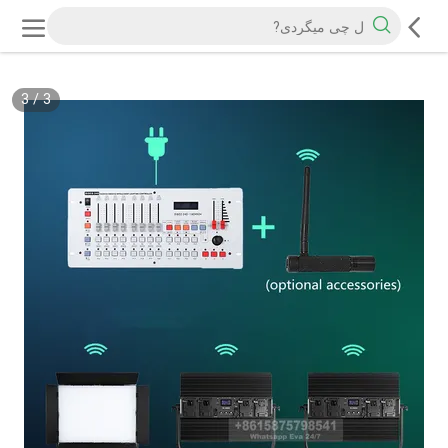
3
/
3