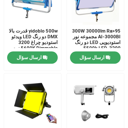
درباره ما
300W 30000lm Ra>95
yidoblo 500w قدرت بالا
تور کارخانه
AI-3000BI مجموعه نور
DMX دو رنگ LED ویدئو
استودیویی LED دو رنگ
استودیو چراغ 3200
3200-5500k LED
5600K Dimmable نرم
کنترل کیفیت
Video Light 300w S60
LED پانل نور S120
ارسال سؤال
ارسال سؤال
با ما تماس بگیرید
اخبار
پرونده ها
چراغ های ال ای دی ویدئو استودیو