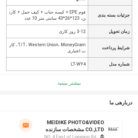
فوم EPE + کیسه حباب + کیف حمل + کارت
جزئیات بسته بندی
ن، 123*26*43 سانتی متر 10 عدد
زمان تحویل
3-12 روز کاری
T/T، Western Union، MoneyGram، کار
شرایط پرداخت
ت اعتباری
شماره مدل
LT-WY4
بیشتر ببینید
دربارهی ما
MEIDIKE PHOTO&VIDEO
CO.,LTD مشخصات سازنده
NO. 4 East of Lianjiang Rd,