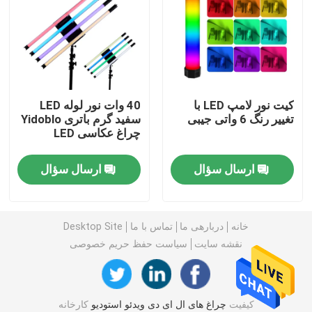
نور ویدئویی LED RGB
عکاسی چراغ استودیو LED
کیت نور لامپ LED با
40 وات نور لوله LED
تغییر رنگ 6 واتی جیبی
سفید گرم باتری Yidoblo
چراغ های استودیو RGB LED
چراغ عکاسی LED
نور نیمه ماه ال ای دی
ارسال سؤال
ارسال سؤال
چراغ های عکاسی در روز
خانه
دربارهی ما
تماس با ما
Desktop Site
نقشه سایت
سیاست حفظ حریم خصوصی
چراغ پنل نرم LED
نور استودیو فیلم
کیفیت
چراغ های ال ای دی ویدئو استودیو
کارخانه