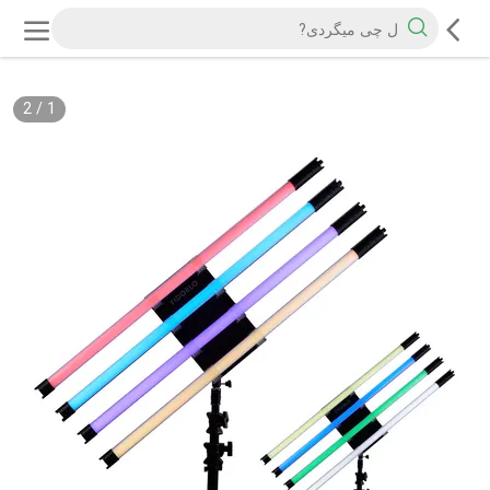
2
/
1