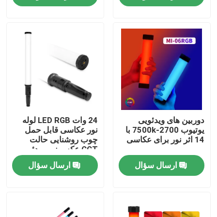
درباره ما
تور کارخانه
کنترل کیفیت
با ما تماس بگیرید
دوربین های ویدئویی
24 وات LED RGB لوله
یوتیوب 2700-7500k با
نور عکاسی قابل حمل
14 اثر نور برای عکاسی
چوب روشنایی حالت
CCT عکس نور ویدئو
اخبار
ارسال سؤال
ارسال سؤال
پرونده ها
چراغ های ال ای دی ویدئو استودیو