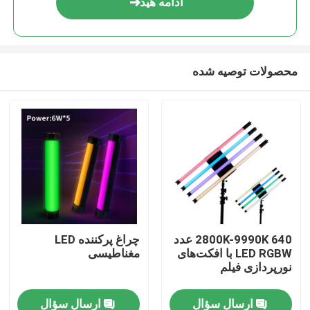
ادامه هید
محصولات توصیه شده
خونه
2800K-9990K 640 عدد
چراغ پرکننده LED
LED RGBW با افکت‌های
مغناطیسی
محصولات
نورپردازی فیلم
ارسال سؤال
ارسال سؤال
ویدیو