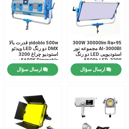
درباره ما
تور کارخانه
300W 30000lm Ra>95
yidoblo 500w قدرت بالا
AI-3000BI مجموعه نور
DMX دو رنگ LED ویدئو
کنترل کیفیت
استودیویی LED دو رنگ
استودیو چراغ 3200
3200-5500k LED
5600K Dimmable نرم
Video Light 300w S60
LED پانل نور S120
ارسال سؤال
ارسال سؤال
با ما تماس بگیرید
اخبار
پرونده ها
چراغ های ال ای دی ویدئو استودیو