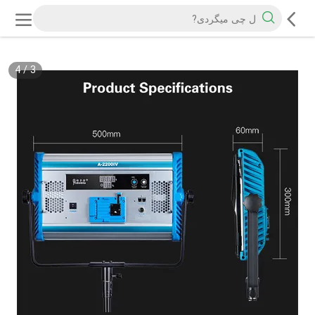
4
/
3