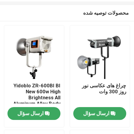
محصولات توصیه شده
چراغ های عکاسی نور
Yidoblo ZR-600BI BI
روز 300 وات
New 600w High
خونه
Brightness All
Aluminum Alloy Body
600w Durable
ارسال سؤال
ارسال سؤال
محصولات
60000lux COB LED
Video Photo Light
Bowens Studio Light
ویدیو