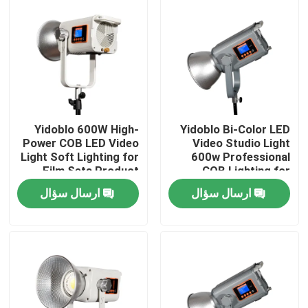
درباره ما
تور کارخانه
کنترل کیفیت
Yidoblo 600W High-
Yidoblo Bi-Color LED
Power COB LED Video
Video Studio Light
Light Soft Lighting for
600w Professional
با ما تماس بگیرید
Film Sets Product
COB Lighting for
Photography
Photography Film
ارسال سؤال
ارسال سؤال
Livestreaming &
Video and Broadcast
Studio Productions
Studio
اخبار
پرونده ها
چراغ های ال ای دی ویدئو استودیو