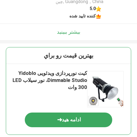
Guangdong，China ,چین
5.0
کننده تایید شده
بیشتر ببینید
بهترين قيمت رو براي
کیت نورپردازی ویدئویی Yidoblo
Dimmable Studio، نور سیلاب LED
300 وات
ادامه هید