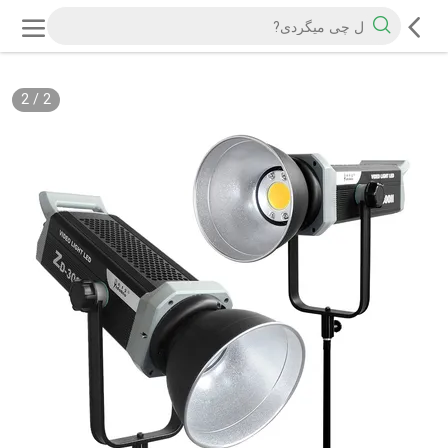
2
/
2