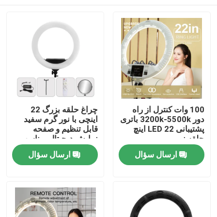
100 وات کنترل از راه
چراغ حلقه بزرگ 22
دور 3200k-5500k باتری
اینچی با نور گرم سفید
پشتیبانی LED 22 اینچ
قابل تنظیم و صفحه
حلقه نور
نمایش دیجیتال، مناسب
برای پخش زنده نور پر
خونه
ارسال سؤال
ارسال سؤال
کردن و نور پر کردن
آرایش
محصولات
ویدیو