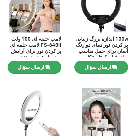
درباره ما
تور کارخانه
100w اندازه بزرگ زیبایی
لامپ حلقه ای 100 ولت
پر کردن نور دمای دو رنگ
FS-640II لامپ حلقه ای
آسان برای حمل مناسب
پر کردن نور برای آرایش
کنترل کیفیت
برای فیلم کوتاه عکاسی
ویدیو استودیوی زنده
پر کردن نور
یوتیوبر Vlog پر کردن
ارسال سؤال
ارسال سؤال
آرایشگر مژه زیبایی
با ما تماس بگیرید
اخبار
پرونده ها
چراغ های ال ای دی ویدئو استودیو