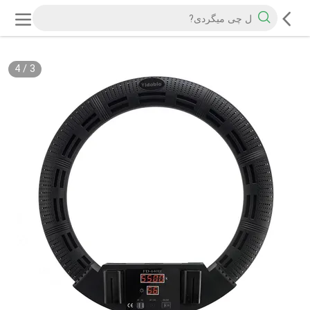
4
/
3